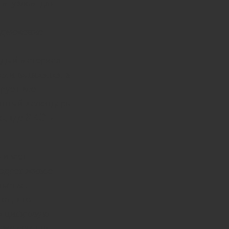
ым узлом для
одвижение
ждый материал
сли выносятся в
рует все
енный календарь
SEO и
о, где
чивает
здает живое
ьства.
от, кто
ую цифровую
уже сегодня,