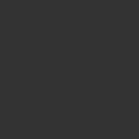
запросы "как
т загружались
ьное видео),
уговорот
 переходили в
топливо для
а контенте от
стратегия 2026,