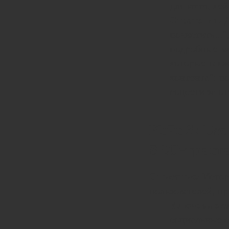
для smm, ке
Стратегия:
почистить..."
подробные ви
которые такж
контента": п
соцсети за от
Кейс 3: Us
SEO-траст
Описание:
Истор
пользователей, п
Ключевые с
социальные с