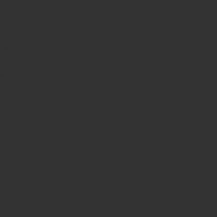
, нейросети для
запросов и
рмат FAQ).
фографика в
уждения в
 обратных ссылок
лосовой
вая служба),
o, видеоконтент