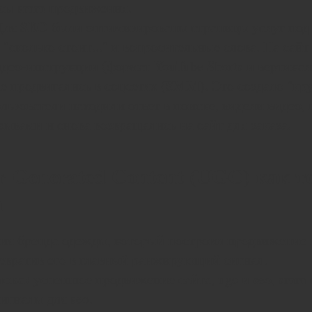
йсы smm продвижения.
SEO
Для
были оптимизированы страницы услуг под 
, "сколько стоит..." и вопросительные слова. На сай
део-инструкции (формат YouTube Shorts и вертикал
SMM
е продвигались в соцсетях (
). Это создало "кр
ользователи находили ответ в поиске, видели видео,
зывами и снова возвращались на сайт для заказа.
er-Generated Content (UGC) как 
а
ия бренда одежды, который построил продвижение н
ревратив его в главный ранжирующий сигнал.
лова:
успешное продвижение сайта, ugc и seo, smm 
игналы для seo.