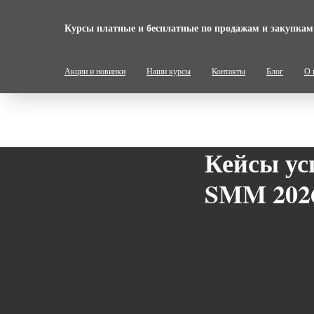
Курсы платные и бесплатные по продажам и закупкам
Акции и новинки
Наши курсы
Контакты
Блог
О 
Кейсы ус
SMM 202
Успешное п
SEO + SMM 
В 2026 году успе