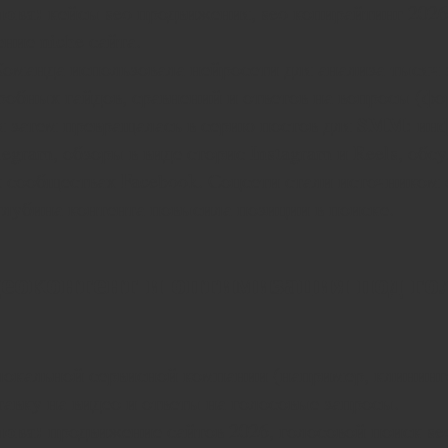
лова:
кейсы seo продвижения, seo копирайтинг 2026
ние niche сайта.
оманда использовала нейросети для анализа тысяч 
робных гайдов, сравнений и ответов на вопросы (фо
SMM
я затем превращалась в серию постов для
: ин
elegram, обзоры в виде сторис Instagram и Reels, обс
 сообществах Facebook. Соцсети стали источником
 глубина контента повысила позиции в поиске.
деоконтент и оптимизация под го
локальной сервисной компании (например, клининго
тавку на видео и ответы на голосовые запросы.
лова:
продвижение сайтов 2026, голосовой поиск se