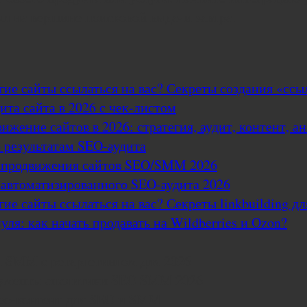
ыл на вершине поисковой выдачи завтра.
угие сайты ссылаться на вас? Секреты создания «сс
та сайта в 2026 с чек-листом
жение сайтов в 2026: стратегия, аудит, контент, а
 результатам SEO-аудита
 продвижения сайтов SEO/SMM 2026
автоматизированного SEO-аудита 2026
гие сайты ссылаться на вас? Секреты linkbuilding д
ля: как начать продавать на Wildberries и Ozon?
 SMM с ретаргетингом для 2026
ументы аналитики SEO SMM 2026
део-контент для SEO и SMM