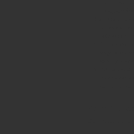
частые вопро
Instagram Re
Локальный 
оптимизация 
пабликах с п
Оптимизация
ведут к конв
весь путь кл
Использован
тональности 
контента, ко
Кейс 4: Эк
социальны