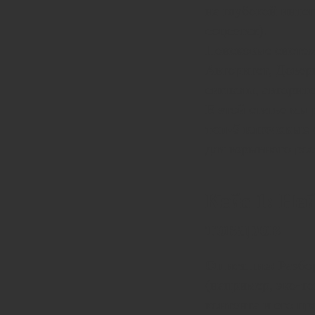
на глубокой инте
соцсетях).
Поисковые систем
Авторитет, Довери
сигналы, авторите
В этой статье мы
топ-5 ключевых 
для взрывного рос
Кейс 1: Не
товаров
Описание:
Разбор
(например, эко-т
контента и его п