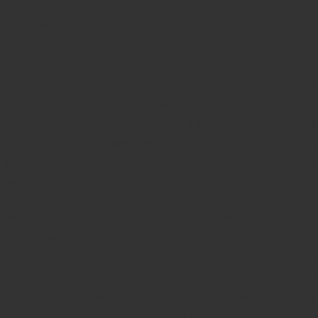
ксперта или инфобизнеса, где сайт стал центральн
соцсетей.
лова:
кейсы продвижения сайтов, seo smm 2026, пр
да, контент-стратегия 2026.
SEO
ксперт ведет активный блог на сайте (
), но ка
 и обсуждается в его Telegram-канале, ключевые мы
зуальные тезисы — в Instagram. При этом сайт агреги
есть блок с последними постами из соцсетей, встро
 YouTube. Это создает единое цифровое пространств
лимы.
жение сайтов в 2026
SEO
— это синергия.
обеспе
SMM
ой трафик и техническую безупречность, а
со
ую обратную связь и мощные социальные доказател
кейсы
топ-5 стратегий
и
показывают, что победит т
ь каналы продвижения и начнет создавать целостн
г своего продукта или услуги. Начните интеграцию 