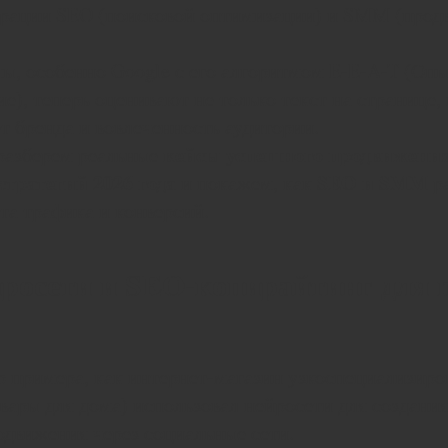
грации SEO (поисковой оптимизации) и SMM (прод
ы, особенно Google с его алгоритмом E-E-A-T (Опы
е), теперь оценивают не только текст на странице,
т бренда и вовлеченность аудитории.
кейсы успешного продвижения
 разберем реальные
стратегий 2026 года
SEO и SMM
и покажем, как
ра
та трафика и конверсий.
йросети и SEO-копирайтинг для n
 примера, как интернет-магазин узкоспециализиро
овары для дома) использовал нейросети для создани
родвижения через социальные сети.