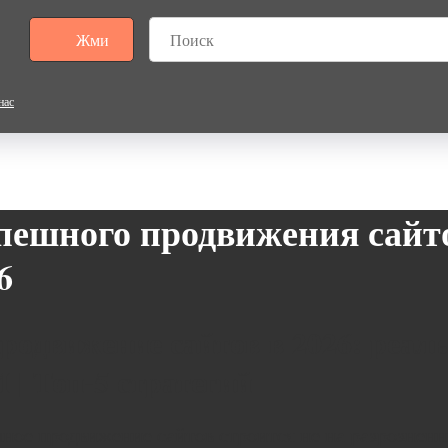
Жми
нас
пешного продвижения сайт
6
родвижение сайтов в 2026: реал
| Топ-5 стратегий
шное продвижение сайтов строится не на разрозненн