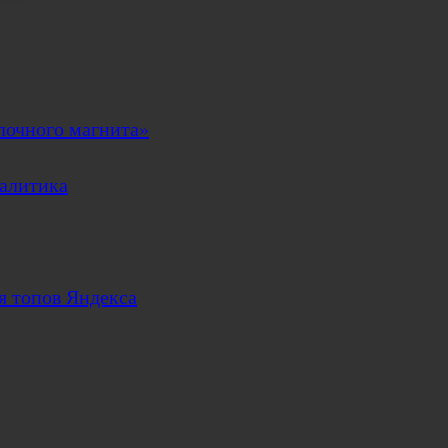
ылочного магнита»
налитика
ля топов Яндекса