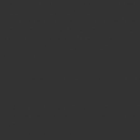
ренд запустил хэштег-челлендж в Instagram и TikT
UGC-контент
кладывать фото в покупках. Лучший
(
мещался на сайте в разделах с товарами — это "ожи
еличило время просмотра. Отзывы и фото стали осн
этой кофте Мария из Москвы..."). Соцсети генериров
енный реальными фото, получал высокие поведенче
 выше конкурентов.
евых стратегий успешного SEO
E-E-A-T в SMM-активность.
Доказательство эксп
рофильных пабликах, публикация кейсов в LinkedIn
legram-каналах.
ы как универсальный контент.
Создание коротких